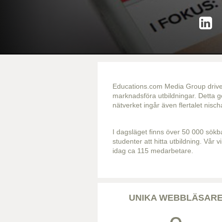
Educations.com Media Group driver 
marknadsföra utbildningar. Detta g
nätverket ingår även flertalet nis
I dagsläget finns över 50 000 sökba
studenter att hitta utbildning. Vår v
idag ca 115 medarbetare.
UNIKA WEBBLÄSAR