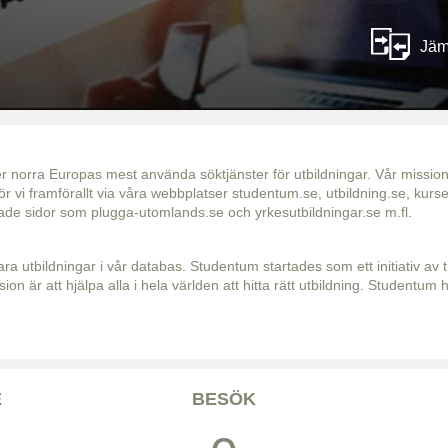
Jäm
norra Europas mest använda söktjänster för utbildningar. Vår mission 
ör vi framförallt via våra webbplatser studentum.se, utbildning.se, ku
chade sidor som plugga-utomlands.se och yrkesutbildningar.se m.fl.
ra utbildningar i vår databas. Studentum startades som ett initiativ av t
ision är att hjälpa alla i hela världen att hitta rätt utbildning. Studentu
E
BESÖK