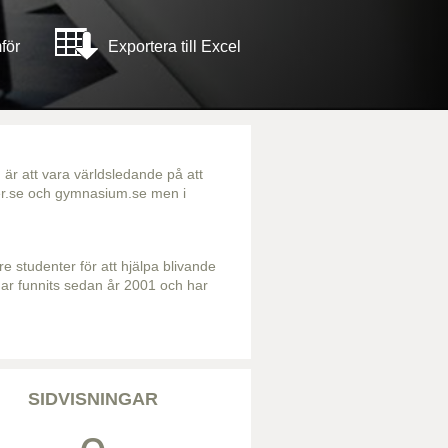
för
Exportera till Excel
är att vara världsledande på att
rser.se och gymnasium.se men i
re studenter för att hjälpa blivande
m har funnits sedan år 2001 och har
SIDVISNINGAR