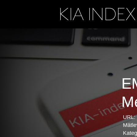
E
Me
URL:
Mätle
Kateg