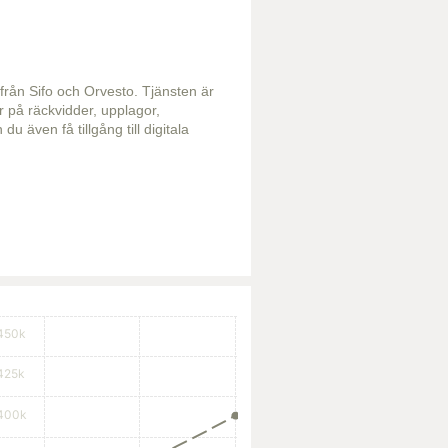
 från Sifo och Orvesto. Tjänsten är
r på räckvidder, upplagor,
även få tillgång till digitala
450k
425k
400k