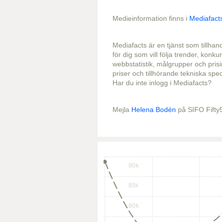
Medieinformation finns i
Mediafact
Mediafacts är en tjänst som tillhan
för dig som vill följa trender, kon
webbstatistik, målgrupper och pris
priser och tillhörande tekniska spec
Har du inte inlogg i Mediafacts?
Mejla
Helena Bodén
på SIFO Fifty5B
90k
85k
80k