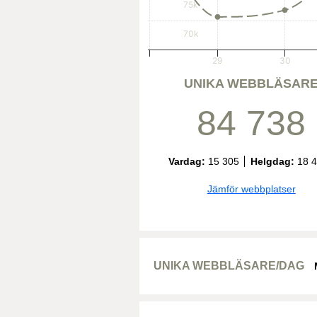
75k
70k
29
30
UNIKA WEBBLÄSAR
84 738
Vardag:
15 305
Helgdag:
18 
Jämför webbplatser
UNIKA WEBBLÄSARE/DAG