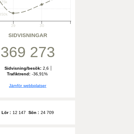
375k
350k
29
30
SIDVISNINGAR
369 273
Sidvisning/besök:
2,6
Trafiktrend:
-36,91%
Jämför webbplatser
Lör :
12 147
Sön :
24 709