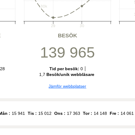
130k
29
30
E
BESÖK
139 965
428
Tid per besök:
0
1,7
Besök/unik webbläsare
Jämför webbplatser
Mån :
15 941
Tis :
15 012
Ons :
17 363
Tor :
14 148
Fre :
14 061