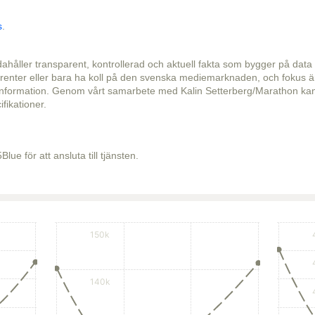
s
.
dahåller transparent, kontrollerad och aktuell fakta som bygger på data
kurrenter eller bara ha koll på den svenska mediemarknaden, och fokus ä
information. Genom vårt samarbete med Kalin Setterberg/Marathon kan du 
ifikationer.
lue för att ansluta till tjänsten.
150k
140k