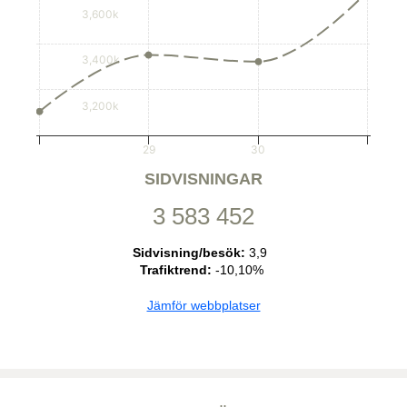
3,600k
3,400k
3,200k
29
30
SIDVISNINGAR
3 583 452
Sidvisning/besök:
3,9
Trafiktrend:
-10,10%
Jämför webbplatser