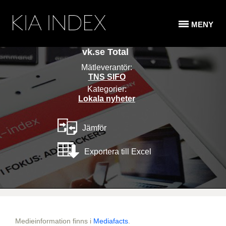
MENY
vk.se Total
Mätleverantör:
TNS SIFO
Kategorier:
Lokala nyheter
Jämför
Exportera till Excel
Medieinformation finns i
Mediafacts
.