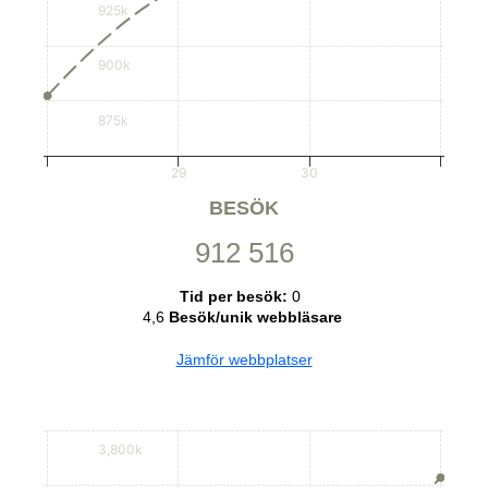
925k
900k
875k
29
30
BESÖK
912 516
Tid per besök:
0
4,6
Besök/unik webbläsare
Jämför webbplatser
3,800k