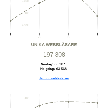
240k
220k
200k
29
30
UNIKA WEBBLÄSARE
197 308
Vardag:
66 207
Helgdag:
63 568
Jämför webbplatser
950k