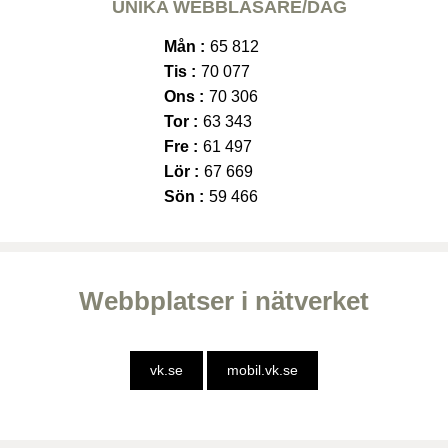
UNIKA WEBBLÄSARE/DAG
Mån :
65 812
Tis :
70 077
Ons :
70 306
Tor :
63 343
Fre :
61 497
Lör :
67 669
Sön :
59 466
Webbplatser i nätverket
vk.se
mobil.vk.se