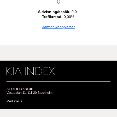
0
Sidvisning/besök:
0,0
Trafiktrend:
0,00%
Jämför webbplatser
SIFO FIFTY5BLUE
Vasagatan 11, 111 20 Stockholm
Mediafacts