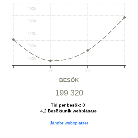
190k
180k
170k
160k
150k
29
30
BESÖK
199 320
Tid per besök:
0
4,2
Besök/unik webbläsare
Jämför webbplatser