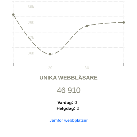
39k
38k
37k
36k
29
30
UNIKA WEBBLÄSARE
46 910
Vardag:
0
Helgdag:
0
Jämför webbplatser