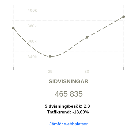
400k
380k
360k
340k
29
30
SIDVISNINGAR
465 835
Sidvisning/besök:
2,3
Trafiktrend:
-13,69%
Jämför webbplatser