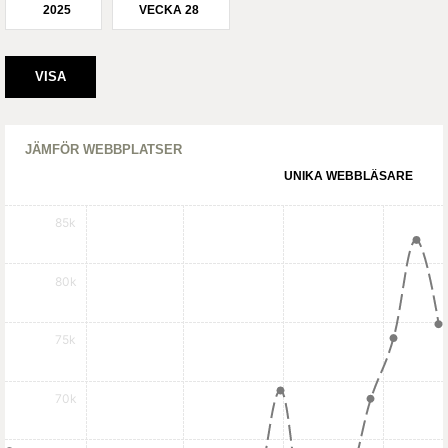
2025
VECKA 28
JÄMFÖR WEBBPLATSER
UNIKA WEBBLÄSARE
85k
80k
75k
70k