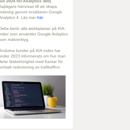
juli 2024 för Analytics 360)
.
Sajtägare hänvisas till att skapa
mätning genom ersättaren Google
Analytics 4. Läs mer
här
.
Detta berör alla webbplatser på KIA-
index som använder Google Anlaytics
som mätverktyg.
Anslutna kunder på KIA-index har
under 2023 informerats om hur man
delar läsbehörighet med Kantar för
fortsatt redovisning av trafiksiffror.