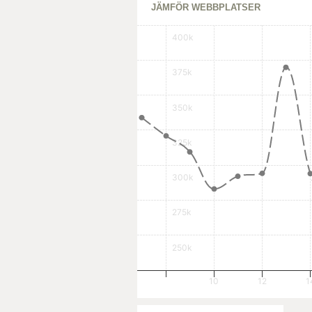
JÄMFÖR WEBBPLATSER
400k
375k
350k
325k
300k
275k
250k
10
12
1