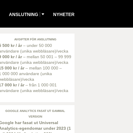
ANSLUTNING
NYHETER
AVGIFTER FÖR ANSLUTNING
5 500 kr / år
– under 50 000
användare (unika webbläsare)/vecka
9 000 kr / år
– mellan 50 001 – 99 999
användare (unika webbläsare)/vecka
15 000 kr / år
– mellan 100 000 –
1 000 000 användare (unika
webbläsare)/vecka
17 000 kr / år
– från 1 000 001
användare (unika webbläsare)/vecka
GOOGLE ANALYTICS FASAT UT GAMMAL
VERSION
Google har fasat ut Universal
Analytics-egendomar under 2023 (1