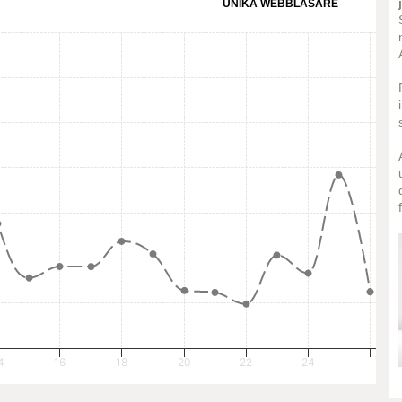
UNIKA WEBBLÄSARE
4
16
18
20
22
24