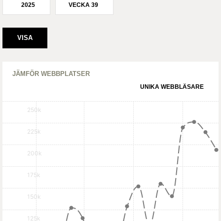
2025
VECKA 39
JÄMFÖR WEBBPLATSER
UNIKA WEBBLÄSARE
250k
225k
200k
175k
150k
125k