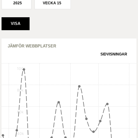
2025
VECKA 15
JÄMFÖR WEBBPLATSER
SIDVISNINGAR
100k
80k
60k
40k