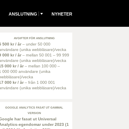
ANSLUTNING
NYHETER
AVGIFTER FÖR ANSLUTNING
5 500 kr / år
– under 50 000
användare (unika webbläsare)/vecka
9 000 kr / år
– mellan 50 001 – 99 999
användare (unika webbläsare)/vecka
15 000 kr / år
– mellan 100 000 –
1 000 000 användare (unika
webbläsare)/vecka
17 000 kr / år
– från 1 000 001
användare (unika webbläsare)/vecka
GOOGLE ANALYTICS FASAT UT GAMMAL
VERSION
Google har fasat ut Universal
Analytics-egendomar under 2023 (1