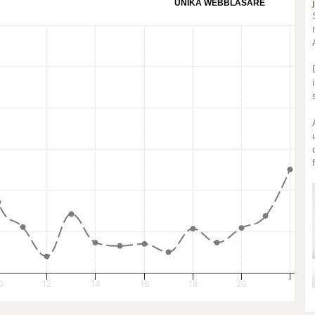
UNIKA WEBBLÄSARE
0
12
14
16
18
20