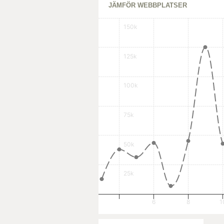
JÄMFÖR WEBBPLATSER
150k
125k
100k
75k
50k
25k
6
8
1