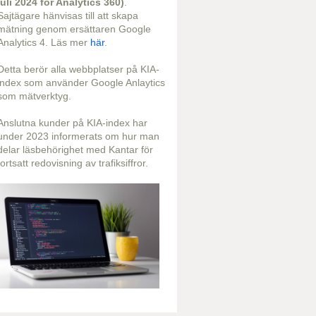
juli 2024 för Analytics 360)
.
Sajtägare hänvisas till att skapa
mätning genom ersättaren Google
Analytics 4. Läs mer
här
.
Detta berör alla webbplatser på KIA-
index som använder Google Anlaytics
som mätverktyg.
Anslutna kunder på KIA-index har
under 2023 informerats om hur man
delar läsbehörighet med Kantar för
fortsatt redovisning av trafiksiffror.