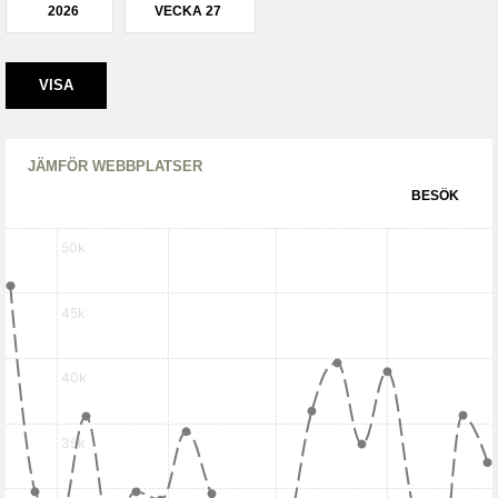
2026
VECKA 27
JÄMFÖR WEBBPLATSER
BESÖK
50k
45k
40k
35k