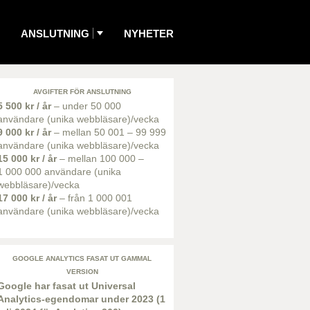
ANSLUTNING
NYHETER
AVGIFTER FÖR ANSLUTNING
5 500 kr / år
– under 50 000
användare (unika webbläsare)/vecka
9 000 kr / år
– mellan 50 001 – 99 999
användare (unika webbläsare)/vecka
15 000 kr / år
– mellan 100 000 –
1 000 000 användare (unika
webbläsare)/vecka
17 000 kr / år
– från 1 000 001
användare (unika webbläsare)/vecka
GOOGLE ANALYTICS FASAT UT GAMMAL
VERSION
Google har fasat ut Universal
Analytics-egendomar under 2023 (1