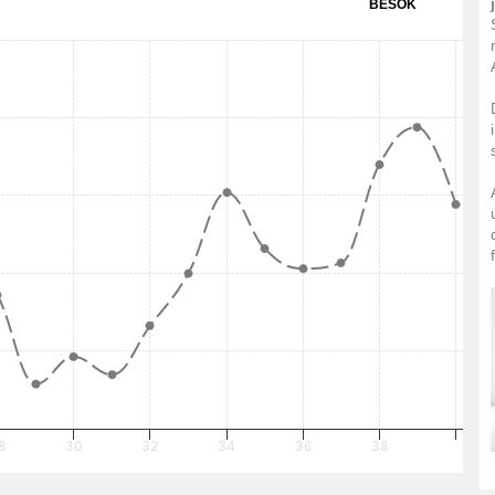
BESÖK
8
30
32
34
36
38