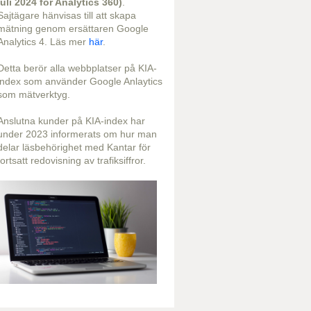
juli 2024 för Analytics 360)
.
Sajtägare hänvisas till att skapa
mätning genom ersättaren Google
Analytics 4. Läs mer
här
.
Detta berör alla webbplatser på KIA-
index som använder Google Anlaytics
som mätverktyg.
Anslutna kunder på KIA-index har
under 2023 informerats om hur man
delar läsbehörighet med Kantar för
fortsatt redovisning av trafiksiffror.