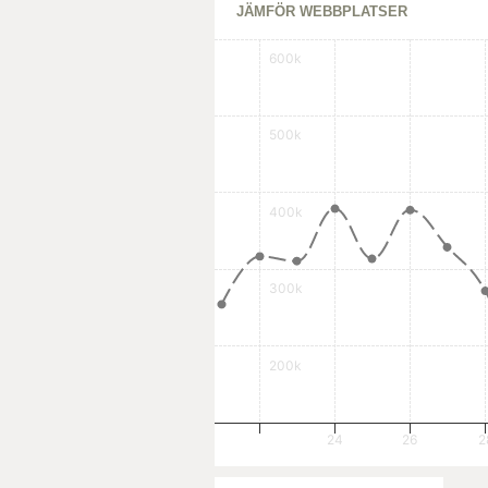
JÄMFÖR WEBBPLATSER
600k
500k
400k
300k
200k
24
26
2