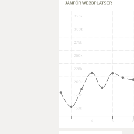
JÄMFÖR WEBBPLATSER
325k
300k
275k
250k
225k
200k
175k
150k
4
6