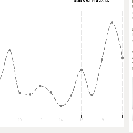
UNIKA WEBBLÄSARE
8
10
12
14
16
18