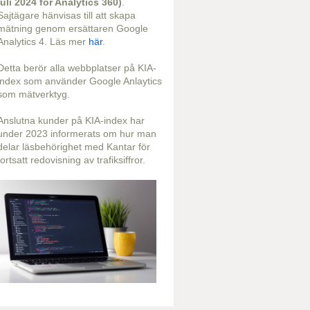
juli 2024 för Analytics 360)
.
Sajtägare hänvisas till att skapa
mätning genom ersättaren Google
Analytics 4. Läs mer
här
.
Detta berör alla webbplatser på KIA-
index som använder Google Anlaytics
som mätverktyg.
Anslutna kunder på KIA-index har
under 2023 informerats om hur man
delar läsbehörighet med Kantar för
fortsatt redovisning av trafiksiffror.