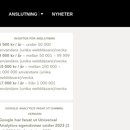
ANSLUTNING
NYHETER
AVGIFTER FÖR ANSLUTNING
5 500 kr / år
– under 50 000
användare (unika webbläsare)/vecka
9 000 kr / år
– mellan 50 001 – 99 999
användare (unika webbläsare)/vecka
15 000 kr / år
– mellan 100 000 –
1 000 000 användare (unika
webbläsare)/vecka
17 000 kr / år
– från 1 000 001
användare (unika webbläsare)/vecka
GOOGLE ANALYTICS FASAT UT GAMMAL
VERSION
Google har fasat ut Universal
Analytics-egendomar under 2023 (1