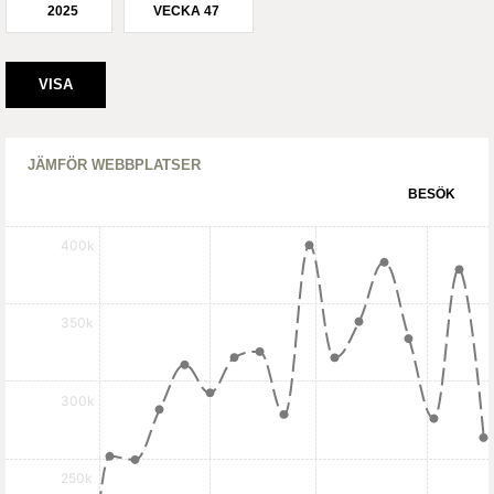
2025
VECKA 47
JÄMFÖR WEBBPLATSER
BESÖK
400k
350k
300k
250k