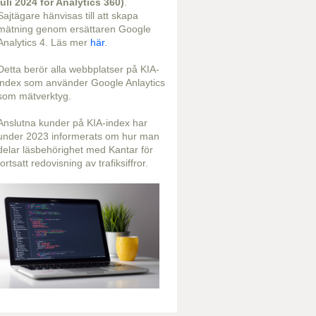
juli 2024 för Analytics 360)
.
Sajtägare hänvisas till att skapa
mätning genom ersättaren Google
Analytics 4. Läs mer
här
.
Detta berör alla webbplatser på KIA-
index som använder Google Anlaytics
som mätverktyg.
Anslutna kunder på KIA-index har
under 2023 informerats om hur man
delar läsbehörighet med Kantar för
fortsatt redovisning av trafiksiffror.