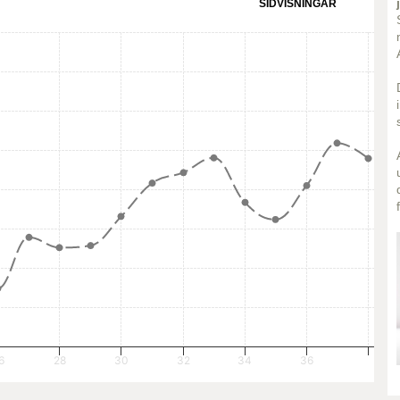
SIDVISNINGAR
6
28
30
32
34
36