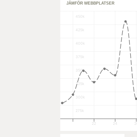
JÄMFÖR WEBBPLATSER
450k
425k
400k
375k
350k
325k
300k
275k
22
24
2