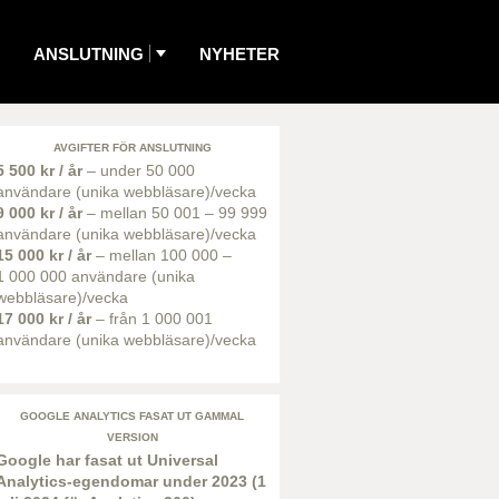
ANSLUTNING
NYHETER
AVGIFTER FÖR ANSLUTNING
5 500 kr / år
– under 50 000
användare (unika webbläsare)/vecka
9 000 kr / år
– mellan 50 001 – 99 999
användare (unika webbläsare)/vecka
15 000 kr / år
– mellan 100 000 –
1 000 000 användare (unika
webbläsare)/vecka
17 000 kr / år
– från 1 000 001
användare (unika webbläsare)/vecka
GOOGLE ANALYTICS FASAT UT GAMMAL
VERSION
Google har fasat ut Universal
Analytics-egendomar under 2023 (1