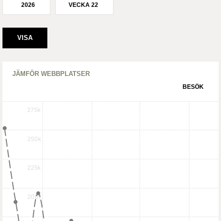
2026
VECKA 22
JÄMFÖR WEBBPLATSER
BESÖK
275k
250k
225k
200k