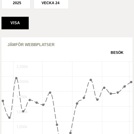
2025
VECKA 24
JÄMFÖR WEBBPLATSER
BESÖK
2,250k
2,000k
1,750k
1,500k
1,250k