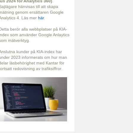
juli 2024 för Analytics 360)
.
Sajtägare hänvisas till att skapa
mätning genom ersättaren Google
Analytics 4. Läs mer
här
.
Detta berör alla webbplatser på KIA-
index som använder Google Anlaytics
som mätverktyg.
Anslutna kunder på KIA-index har
under 2023 informerats om hur man
delar läsbehörighet med Kantar för
fortsatt redovisning av trafiksiffror.