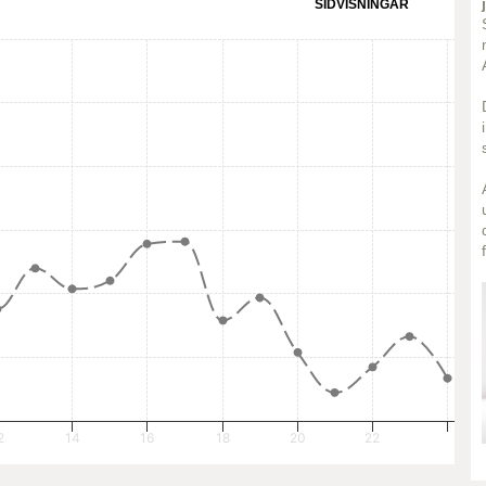
SIDVISNINGAR
2
14
16
18
20
22