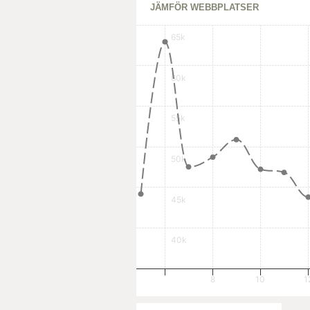
JÄMFÖR WEBBPLATSER
65k
60k
55k
50k
45k
40k
8
10
1