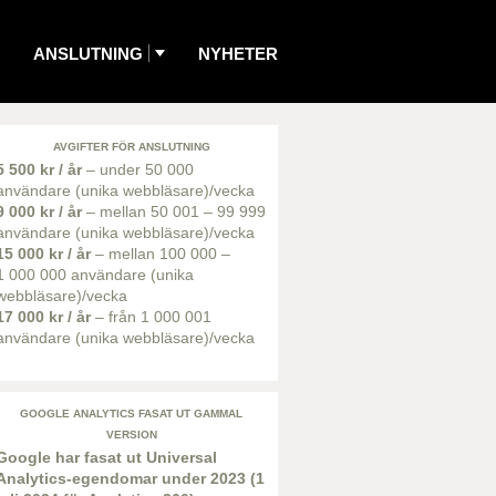
ANSLUTNING
NYHETER
AVGIFTER FÖR ANSLUTNING
5 500 kr / år
– under 50 000
användare (unika webbläsare)/vecka
9 000 kr / år
– mellan 50 001 – 99 999
användare (unika webbläsare)/vecka
15 000 kr / år
– mellan 100 000 –
1 000 000 användare (unika
webbläsare)/vecka
17 000 kr / år
– från 1 000 001
användare (unika webbläsare)/vecka
GOOGLE ANALYTICS FASAT UT GAMMAL
VERSION
Google har fasat ut Universal
Analytics-egendomar under 2023 (1