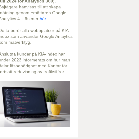
juli 2024 för Analytics 360)
.
Sajtägare hänvisas till att skapa
mätning genom ersättaren Google
Analytics 4. Läs mer
här
.
Detta berör alla webbplatser på KIA-
index som använder Google Anlaytics
som mätverktyg.
Anslutna kunder på KIA-index har
under 2023 informerats om hur man
delar läsbehörighet med Kantar för
fortsatt redovisning av trafiksiffror.