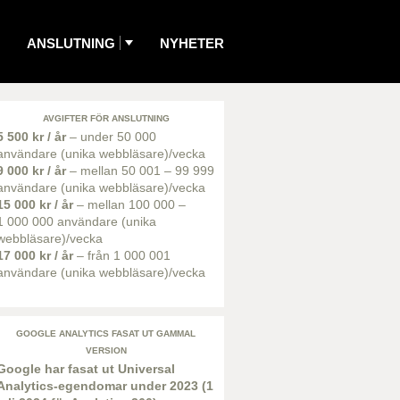
ANSLUTNING
NYHETER
AVGIFTER FÖR ANSLUTNING
5 500 kr / år
– under 50 000
användare (unika webbläsare)/vecka
9 000 kr / år
– mellan 50 001 – 99 999
användare (unika webbläsare)/vecka
15 000 kr / år
– mellan 100 000 –
1 000 000 användare (unika
webbläsare)/vecka
17 000 kr / år
– från 1 000 001
användare (unika webbläsare)/vecka
GOOGLE ANALYTICS FASAT UT GAMMAL
VERSION
Google har fasat ut Universal
Analytics-egendomar under 2023 (1