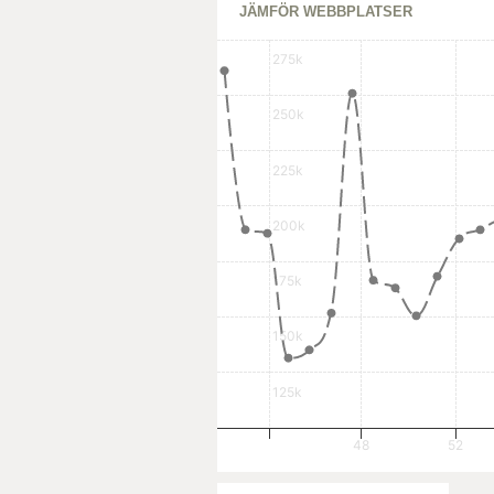
JÄMFÖR WEBBPLATSER
275k
250k
225k
200k
175k
150k
125k
48
52