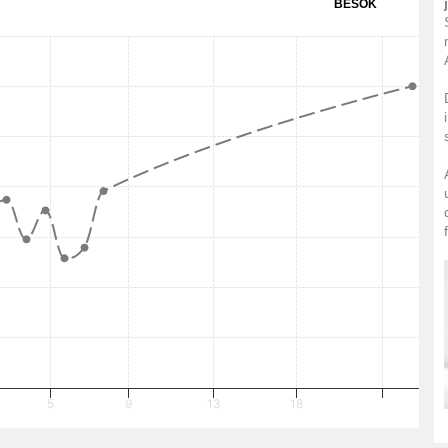
BESÖK
5
9
13
18