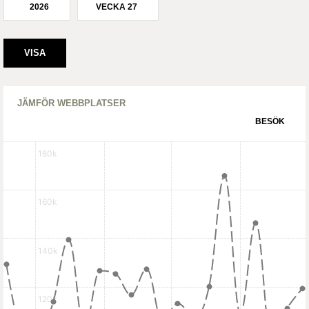
2026
VECKA 27
JÄMFÖR WEBBPLATSER
BESÖK
180k
160k
140k
120k