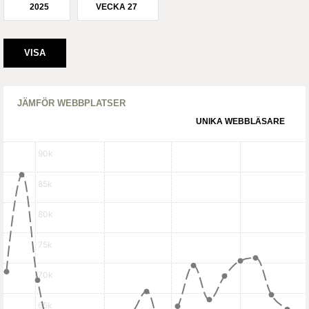
2025
VECKA 27
JÄMFÖR WEBBPLATSER
UNIKA WEBBLÄSARE
90k
85k
80k
75k
70k
65k