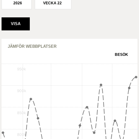
2026
VECKA 22
JÄMFÖR WEBBPLATSER
BESÖK
950k
900k
850k
800k