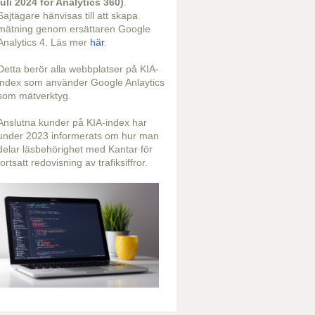
juli 2024 för Analytics 360)
.
Sajtägare hänvisas till att skapa
mätning genom ersättaren Google
Analytics 4. Läs mer
här
.
Detta berör alla webbplatser på KIA-
index som använder Google Anlaytics
som mätverktyg.
Anslutna kunder på KIA-index har
under 2023 informerats om hur man
delar läsbehörighet med Kantar för
fortsatt redovisning av trafiksiffror.