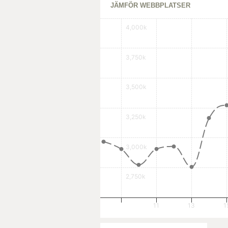
JÄMFÖR WEBBPLATSER
4,000k
3,750k
3,500k
3,250k
3,000k
2,750k
11
13
1