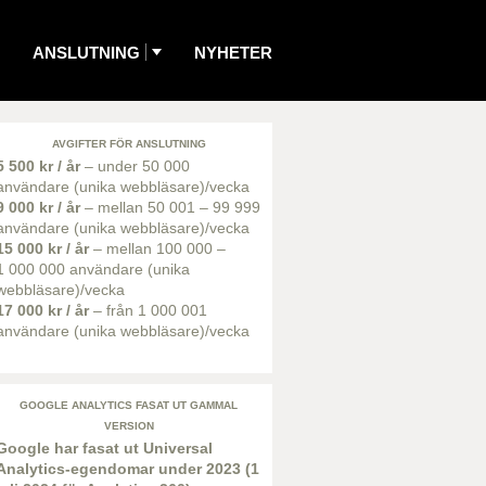
ANSLUTNING
NYHETER
AVGIFTER FÖR ANSLUTNING
5 500 kr / år
– under 50 000
användare (unika webbläsare)/vecka
9 000 kr / år
– mellan 50 001 – 99 999
användare (unika webbläsare)/vecka
15 000 kr / år
– mellan 100 000 –
1 000 000 användare (unika
webbläsare)/vecka
17 000 kr / år
– från 1 000 001
användare (unika webbläsare)/vecka
GOOGLE ANALYTICS FASAT UT GAMMAL
VERSION
Google har fasat ut Universal
Analytics-egendomar under 2023 (1