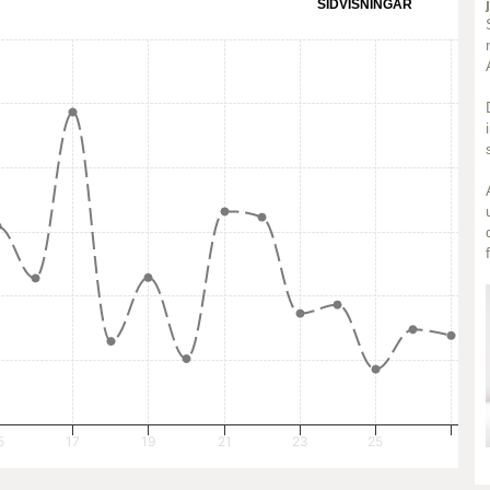
SIDVISNINGAR
5
17
19
21
23
25