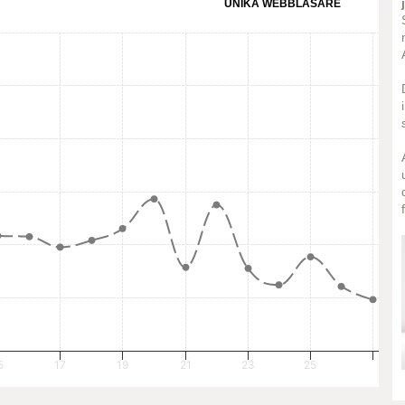
UNIKA WEBBLÄSARE
5
17
19
21
23
25