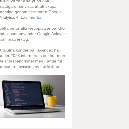
juli 2024 för Analytics 360)
.
Sajtägare hänvisas till att skapa
mätning genom ersättaren Google
Analytics 4. Läs mer
här
.
Detta berör alla webbplatser på KIA-
index som använder Google Anlaytics
som mätverktyg.
Anslutna kunder på KIA-index har
under 2023 informerats om hur man
delar läsbehörighet med Kantar för
fortsatt redovisning av trafiksiffror.