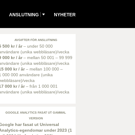
ANSLUTNING
NYHETER
AVGIFTER FÖR ANSLUTNING
5 500 kr / år
– under 50 000
användare (unika webbläsare)/vecka
9 000 kr / år
– mellan 50 001 – 99 999
användare (unika webbläsare)/vecka
15 000 kr / år
– mellan 100 000 –
1 000 000 användare (unika
webbläsare)/vecka
17 000 kr / år
– från 1 000 001
användare (unika webbläsare)/vecka
GOOGLE ANALYTICS FASAT UT GAMMAL
VERSION
Google har fasat ut Universal
Analytics-egendomar under 2023 (1