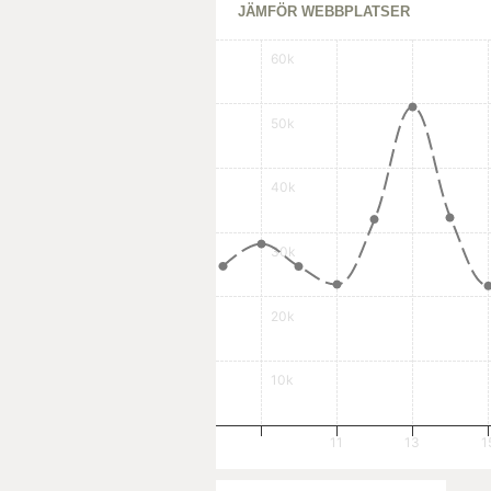
JÄMFÖR WEBBPLATSER
60k
50k
40k
30k
20k
10k
11
13
1