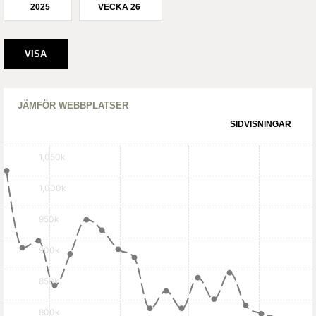
2025
VECKA 26
JÄMFÖR WEBBPLATSER
SIDVISNINGAR
1,050k
1,000k
950k
900k
850k
800k