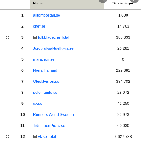
Namn
Sidvisningar
1
alltombostad.se
1 600
2
chef.se
14 763
3
folkbladet.nu Total
388 333
4
Jordbruksaktuellt - ja.se
26 281
5
marathon.se
0
6
Norra Halland
229 381
7
Objektvision.se
384 782
8
poloniainfo.se
28 072
9
qx.se
41 250
10
Runners World Sweden
22 973
11
TidningenProffs.se
60 030
12
vk.se Total
3 627 738