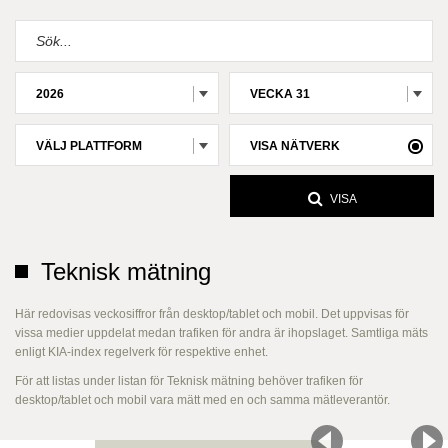
2026
VECKA 31
VÄLJ PLATTFORM
VISA NÄTVERK
VISA
Teknisk mätning
Här redovisas veckosiffror från desktop/tablet och mobil. Det uppvisas för
vissa medier uppdelat medan trafiken för andra är ihopslaget. Samtliga mäts
enligt KIA-index regelverk för respektive enhet.
För att listas under listan för Teknisk mätning behöver trafiken för
desktop/tablet och mobil vara mätt med en och samma mätleverantör.