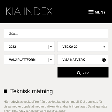
MENY
2022
VECKA 20
VÄLJ PLATTFORM
VISA NÄTVERK
VISA
Teknisk mätning
Här redovisas veckosiffror från desktop/tablet och mobil. Det uppvisas för
vissa medier uppdelat medan trafiken för andra är ihopslaget. Samtliga mäts
enligt KIA-index regelverk för respektive enhet.