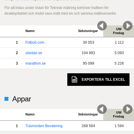
För att listas under listan för Teknisk mätning behöver trafiken för
desktop/tablet och mobil vara mätt med en och samma mätleverantör.
UW
Namn
Sidvisningar
Fredag
1
Fotboll.com
30 053
1 112
2
utsidan.se
104 983
5 093
3
marathon.se
95 099
5 226
EXPORTERA TILL
EXCEL
Appar
UW
Namn
Sidvisningar
Fredag
1
Travronden Bevakning
268 564
1 594