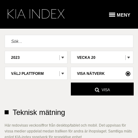
MENY
2023
VECKA 20
VÄLJ PLATTFORM
VISA NÄTVERK
VISA
Teknisk mätning
Här redovisas veckosiffror från desktop/tablet och mobil. Det uppvisas för
vissa medier uppdelat medan trafiken för andra är ihopslaget. Samtliga mäts
enligt KIA-index regelverk för respektive enhet.