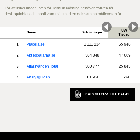
För att listas under listan för Teknisk mätning behöver trafiken för
desktop/tablet och mobil vara mätt med en och samma mätleverantör.
UW
Namn
Sidvisningar
Tisdag
1
Placera.se
1 111 224
55 946
2
Aktiespararna.se
364 848
47 609
3
Affärsvärlden Total
300 777
25 843
4
Analysguiden
13 504
1 534
EXPORTERA TILL
EXCEL