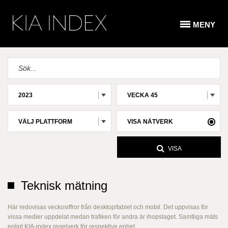
MENY
2023
VECKA 45
VÄLJ PLATTFORM
VISA NÄTVERK
VISA
Teknisk mätning
Här redovisas veckosiffror från desktop/tablet och mobil. Det uppvisas för
vissa medier uppdelat medan trafiken för andra är ihopslaget. Samtliga mäts
enligt KIA-index regelverk för respektive enhet.