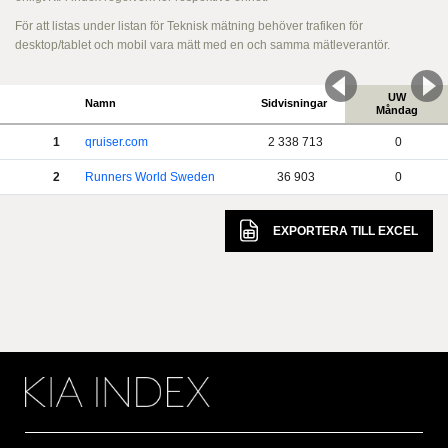
För att listas under listan för Teknisk mätning behöver trafiken för
desktop/tablet och mobil vara mätt med en och samma mätleverantör.
UW
Namn
Sidvisningar
Måndag
1
qruiser.com
2 338 713
0
2
Runners World Sweden
36 903
0
EXPORTERA TILL
EXCEL