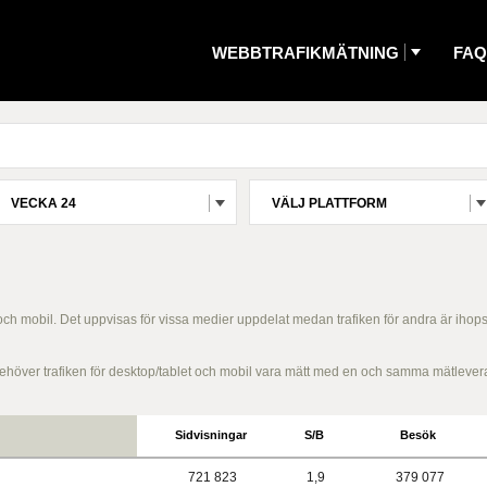
WEBBTRAFIKMÄTNING
FAQ
VECKA 24
VÄLJ PLATTFORM
 och mobil. Det uppvisas för vissa medier uppdelat medan trafiken för andra är ihop
g behöver trafiken för desktop/tablet och mobil vara mätt med en och samma mätlever
Sidvisningar
S/B
Besök
721 823
1,9
379 077