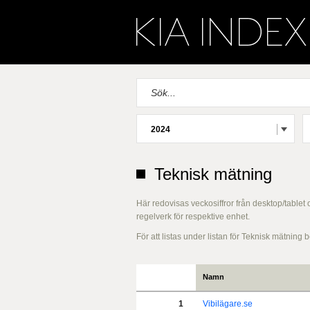
2024
Teknisk mätning
Här redovisas veckosiffror från desktop/tablet
regelverk för respektive enhet.
För att listas under listan för Teknisk mätnin
Namn
1
Vibilägare.se