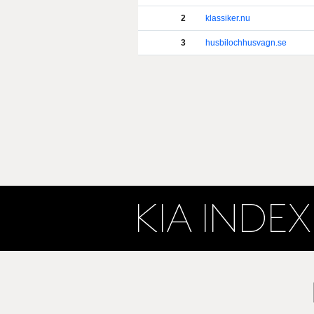
2
klassiker.nu
3
husbilochhusvagn.se