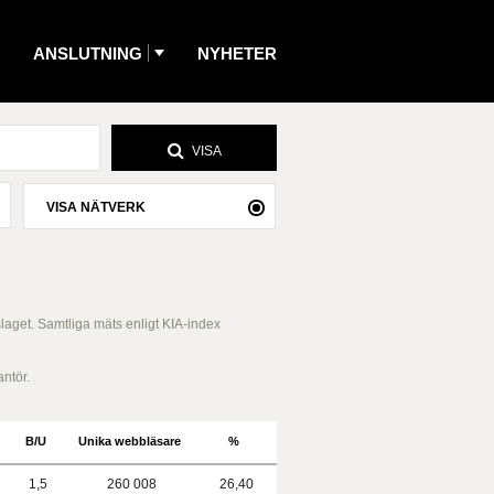
ANSLUTNING
NYHETER
VISA
VISA NÄTVERK
slaget. Samtliga mäts enligt KIA-index
antör.
B/U
Unika webbläsare
%
1,5
260 008
26,40