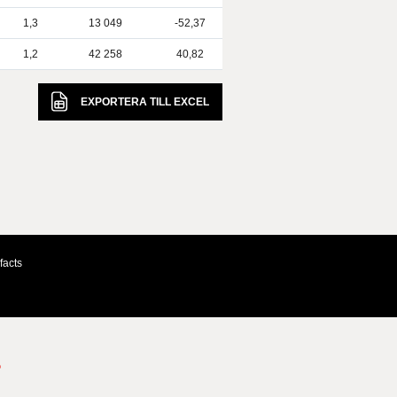
1,3
13 049
-52,37
1,2
42 258
40,82
EXPORTERA TILL
EXCEL
facts