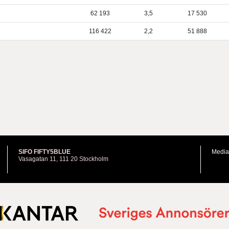
62 193
3,5
17 530
116 422
2,2
51 888
SIFO FIFTY5BLUE
Media
Vasagatan 11, 111 20 Stockholm