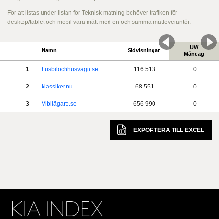
För att listas under listan för Teknisk mätning behöver trafiken för
desktop/tablet och mobil vara mätt med en och samma mätleverantör.
UW
Namn
Sidvisningar
Måndag
1
husbilochhusvagn.se
116 513
0
2
klassiker.nu
68 551
0
3
Vibilägare.se
656 990
0
EXPORTERA TILL
EXCEL