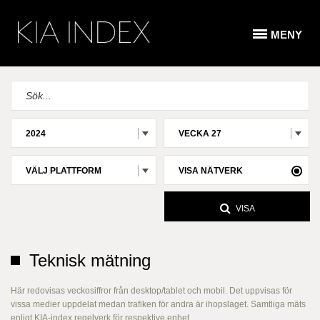
MENY
2024
VECKA 27
VÄLJ PLATTFORM
VISA NÄTVERK
VISA
Teknisk mätning
Här redovisas veckosiffror från desktop/tablet och mobil. Det uppvisas för
vissa medier uppdelat medan trafiken för andra är ihopslaget. Samtliga mäts
enligt KIA-index regelverk för respektive enhet.