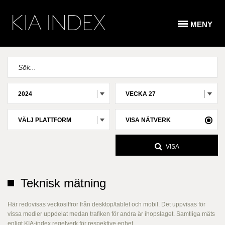
MENY
2024
VECKA 27
VÄLJ PLATTFORM
VISA NÄTVERK
VISA
Teknisk mätning
Här redovisas veckosiffror från desktop/tablet och mobil. Det uppvisas för
vissa medier uppdelat medan trafiken för andra är ihopslaget. Samtliga mäts
enligt KIA-index regelverk för respektive enhet.