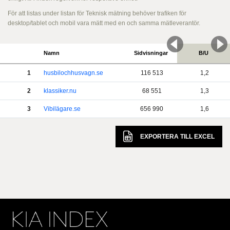
För att listas under listan för Teknisk mätning behöver trafiken för
desktop/tablet och mobil vara mätt med en och samma mätleverantör.
Namn
Sidvisningar
B/U
1
husbilochhusvagn.se
116 513
1,2
2
klassiker.nu
68 551
1,3
3
Vibilägare.se
656 990
1,6
EXPORTERA TILL
EXCEL