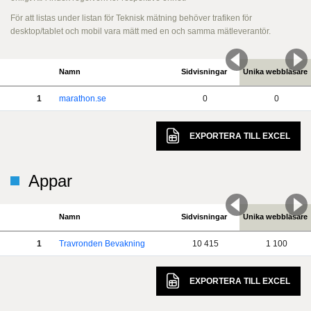
För att listas under listan för Teknisk mätning behöver trafiken för
desktop/tablet och mobil vara mätt med en och samma mätleverantör.
Namn
Sidvisningar
Unika webbläsare
1
marathon.se
0
0
EXPORTERA TILL
EXCEL
Appar
Namn
Sidvisningar
Unika webbläsare
1
Travronden Bevakning
10 415
1 100
EXPORTERA TILL
EXCEL