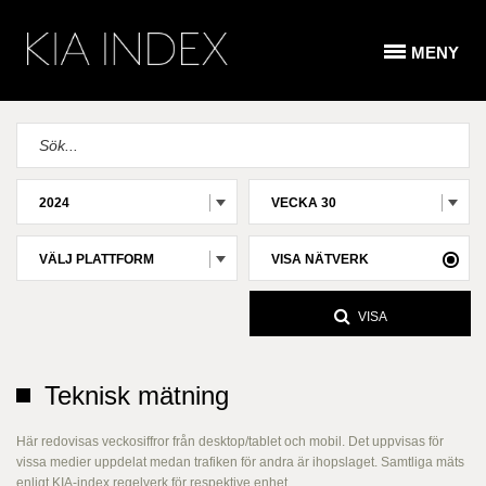
MENY
2024
VECKA 30
VÄLJ PLATTFORM
VISA NÄTVERK
VISA
Teknisk mätning
Här redovisas veckosiffror från desktop/tablet och mobil. Det uppvisas för
vissa medier uppdelat medan trafiken för andra är ihopslaget. Samtliga mäts
enligt KIA-index regelverk för respektive enhet.