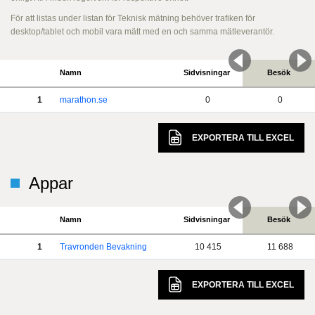
För att listas under listan för Teknisk mätning behöver trafiken för
desktop/tablet och mobil vara mätt med en och samma mätleverantör.
Namn
Sidvisningar
Besök
1
marathon.se
0
0
EXPORTERA TILL
EXCEL
Appar
Namn
Sidvisningar
Besök
1
Travronden Bevakning
10 415
11 688
EXPORTERA TILL
EXCEL