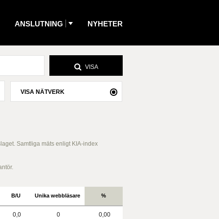
ANSLUTNING
NYHETER
VISA
VISA NÄTVERK
slaget. Samtliga mäts enligt KIA-index
antör.
B/U
Unika webbläsare
%
0,0
0
0,00