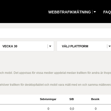
WEBBTRAFIKMÄTNING
FAQ
VECKA 30
VÄLJ PLATTFORM
 och mobil. Det uppvisas för vissa medier uppdelat medan trafiken för andra är ihop
g behöver trafiken för desktop/tablet och mobil vara mätt med en och samma mätlever
Sidvisningar
S/B
Besök
0
0,0
0