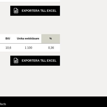
EXPORTERA TILL
EXCEL
B/U
Unika webbläsare
%
10,6
1 100
0,36
EXPORTERA TILL
EXCEL
facts