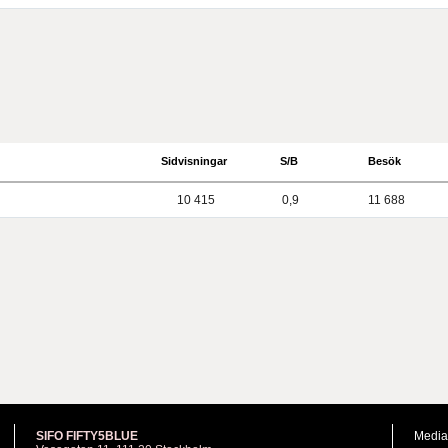
Sidvisningar
S/B
Besök
10 415
0,9
11 688
SIFO FIFTY5BLUE
Media