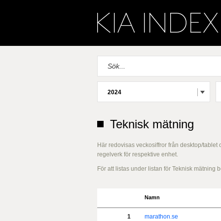
2024
Teknisk mätning
Här redovisas veckosiffror från desktop/tablet
regelverk för respektive enhet.
För att listas under listan för Teknisk mätnin
Namn
1
marathon.se