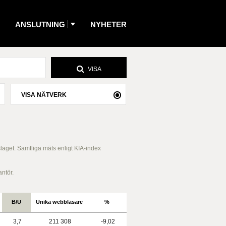
ANSLUTNING
NYHETER
VISA
VISA NÄTVERK
slaget. Samtliga mäts enligt KIA-index
antör.
B/U
Unika webbläsare
%
3,7
211 308
-9,02