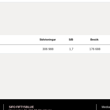
Sidvisningar
S/B
Besök
306 988
1,7
176 688
SIFO FIFTY5BLUE
Media