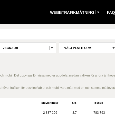
WEBBTRAFIKMÄTNING
FAQ
VECKA 30
VÄLJ PLATTFORM
 och mobil. Det uppvisas för vissa medier uppdelat medan trafiken för andra är ihop
g behöver trafiken för desktop/tablet och mobil vara mätt med en och samma mätlever
Sidvisningar
S/B
Besök
2 887 109
3,7
783 793