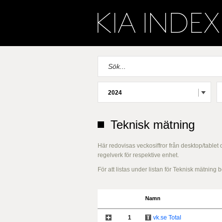
2024
Teknisk mätning
Här redovisas veckosiffror från desktop/tablet
regelverk för respektive enhet.
För att listas under listan för Teknisk mätnin
Namn
1
vk.se Total