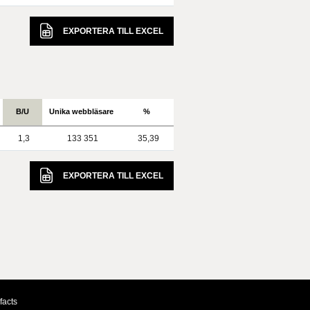
EXPORTERA TILL
EXCEL
B/U
Unika webbläsare
%
1,3
133 351
35,39
EXPORTERA TILL
EXCEL
facts