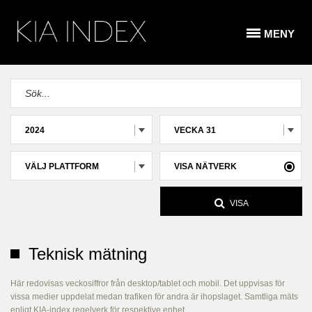
MENY
2024
VECKA 31
VÄLJ PLATTFORM
VISA NÄTVERK
VISA
Teknisk mätning
Här redovisas veckosiffror från desktop/tablet och mobil. Det uppvisas för
vissa medier uppdelat medan trafiken för andra är ihopslaget. Samtliga mäts
enligt KIA-index regelverk för respektive enhet.