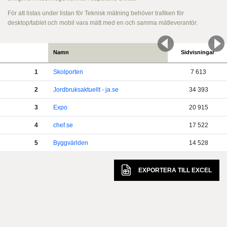
För att listas under listan för Teknisk mätning behöver trafiken för
desktop/tablet och mobil vara mätt med en och samma mätleverantör.
Namn
Sidvisningar
1
Skolporten
7 613
2
Jordbruksaktuellt - ja.se
34 393
3
Expo
20 915
4
chef.se
17 522
5
Byggvärlden
14 528
EXPORTERA TILL
EXCEL