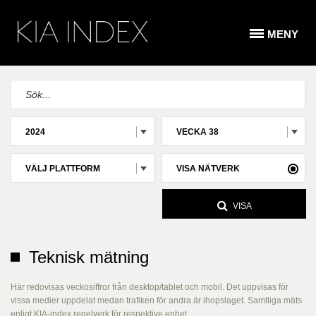
MENY
2024
VECKA 38
VÄLJ PLATTFORM
VISA NÄTVERK
VISA
Teknisk mätning
Här redovisas veckosiffror från desktop/tablet och mobil. Det uppvisas för
vissa medier uppdelat medan trafiken för andra är ihopslaget. Samtliga mäts
enligt KIA-index regelverk för respektive enhet.