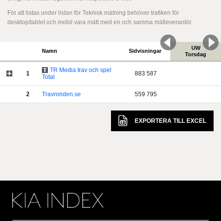
För att listas under listan för Teknisk mätning behöver trafiken för
desktop/tablet och mobil vara mätt med en och samma mätleverantör.
UW
Namn
Sidvisningar
Torsdag
TR Media trav och spel
1
883 587
Total
2
Travronden.se
559 795
EXPORTERA TILL
EXCEL