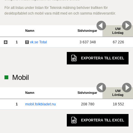
För att listas under listan för Teknisk mätning behöver trafiken för
desktop/tablet och mobil vara mätt med en och samma mätleverantör.
UW
Namn
Sidvisningar
Lördag
1
vk.se Total
3 637 348
67 226
EXPORTERA TILL
EXCEL
Mobil
UW
Namn
Sidvisningar
Lördag
1
mobil.folkbladet.nu
208 780
18 552
EXPORTERA TILL
EXCEL