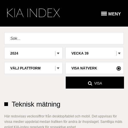
MENY
2024
VECKA 39
VÄLJ PLATTFORM
VISA NÄTVERK
VISA
Teknisk mätning
Här redovisas veckosiffror från desktop/tablet och mobil. Det uppvisas för
vissa medier uppdelat medan trafiken för andra är ihopslaget. Samtliga mäts
enligt KIA-index regelverk för respektive enhet.