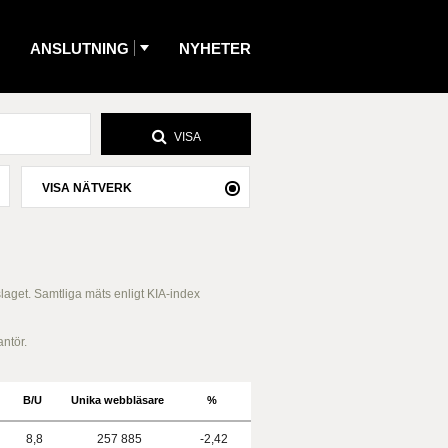
ANSLUTNING
NYHETER
VISA
VISA NÄTVERK
slaget. Samtliga mäts enligt KIA-index
antör.
B/U
Unika webbläsare
%
8,8
257 885
-2,42