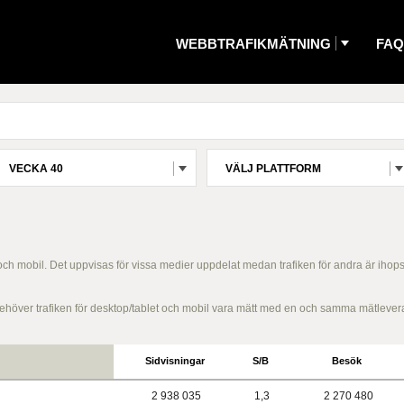
WEBBTRAFIKMÄTNING
FAQ
VECKA 40
VÄLJ PLATTFORM
 och mobil. Det uppvisas för vissa medier uppdelat medan trafiken för andra är ihop
g behöver trafiken för desktop/tablet och mobil vara mätt med en och samma mätlever
Sidvisningar
S/B
Besök
2 938 035
1,3
2 270 480