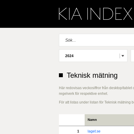
2024
Teknisk mätning
Här redovisas veckosiffror från desktop/tablet
regelverk för respektive enhet.
För att listas under listan för Teknisk mätnin
Namn
1
laget.se