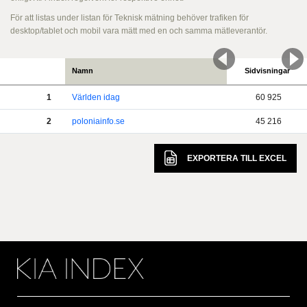
För att listas under listan för Teknisk mätning behöver trafiken för
desktop/tablet och mobil vara mätt med en och samma mätleverantör.
Namn
Sidvisningar
1
Världen idag
60 925
2
poloniainfo.se
45 216
EXPORTERA TILL
EXCEL