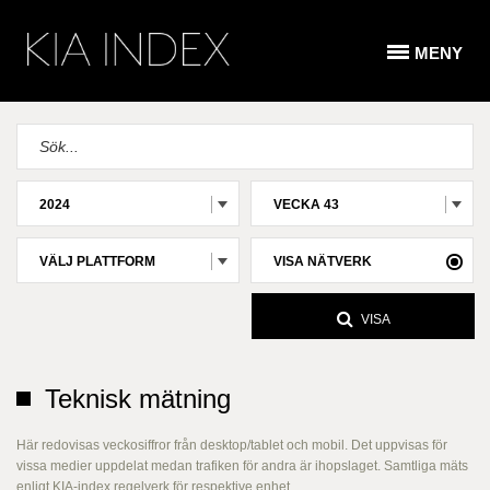
MENY
2024
VECKA 43
VÄLJ PLATTFORM
VISA NÄTVERK
VISA
Teknisk mätning
Här redovisas veckosiffror från desktop/tablet och mobil. Det uppvisas för
vissa medier uppdelat medan trafiken för andra är ihopslaget. Samtliga mäts
enligt KIA-index regelverk för respektive enhet.