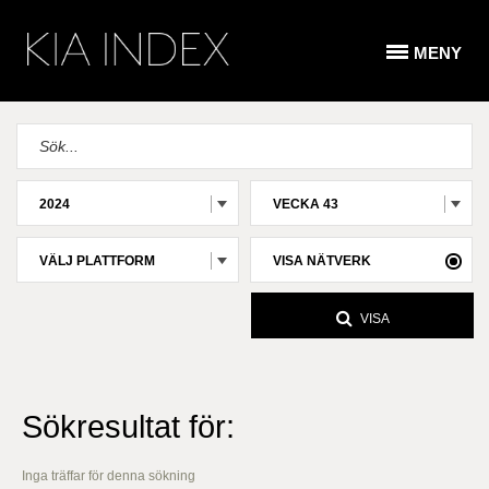
MENY
2024
VECKA 43
VÄLJ PLATTFORM
VISA NÄTVERK
VISA
Sökresultat för:
Inga träffar för denna sökning