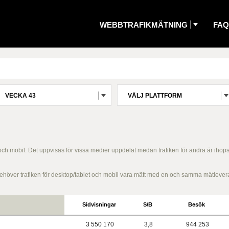
WEBBTRAFIKMÄTNING
FAQ
VECKA 43
VÄLJ PLATTFORM
 och mobil. Det uppvisas för vissa medier uppdelat medan trafiken för andra är ihop
g behöver trafiken för desktop/tablet och mobil vara mätt med en och samma mätlever
Sidvisningar
S/B
Besök
3 550 170
3,8
944 253