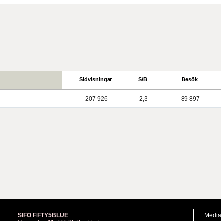
Sidvisningar
S/B
Besök
207 926
2,3
89 897
SIFO FIFTY5BLUE
Media