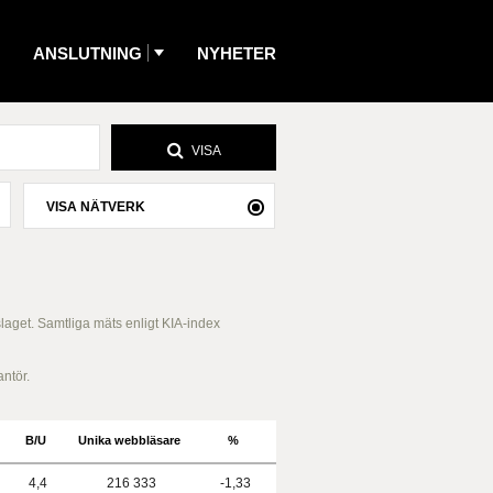
ANSLUTNING
NYHETER
VISA
VISA NÄTVERK
slaget. Samtliga mäts enligt KIA-index
antör.
B/U
Unika webbläsare
%
4,4
216 333
-1,33