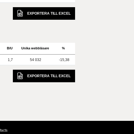
EXPORTERA TILL
EXCEL
B/U
Unika webbläsare
%
1,7
54 032
-15,38
EXPORTERA TILL
EXCEL
facts