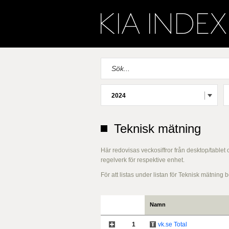
2024
Teknisk mätning
Här redovisas veckosiffror från desktop/tablet
regelverk för respektive enhet.
För att listas under listan för Teknisk mätnin
Namn
1
vk.se Total