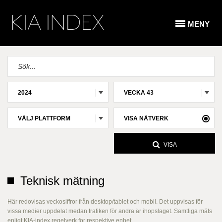
MENY
2024
VECKA 43
VÄLJ PLATTFORM
VISA NÄTVERK
VISA
Teknisk mätning
Här redovisas veckosiffror från desktop/tablet och mobil. Det uppvisas för
vissa medier uppdelat medan trafiken för andra är ihopslaget. Samtliga mäts
enligt KIA-index regelverk för respektive enhet.