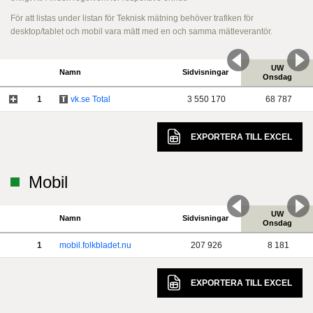
För att listas under listan för Teknisk mätning behöver trafiken för
desktop/tablet och mobil vara mätt med en och samma mätleverantör.
UW
Namn
Sidvisningar
Onsdag
1
vk.se Total
3 550 170
68 787
EXPORTERA TILL
EXCEL
Mobil
UW
Namn
Sidvisningar
Onsdag
1
mobil.folkbladet.nu
207 926
8 181
EXPORTERA TILL
EXCEL