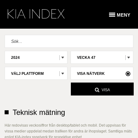
MENY
2024
VECKA 47
VÄLJ PLATTFORM
VISA NÄTVERK
VISA
Teknisk mätning
Här redovisas veckosiffror från desktop/tablet och mobil. Det uppvisas för
vissa medier uppdelat medan trafiken för andra är ihopslaget. Samtliga mäts
enligt KIA-index regelverk för respektive enhet.