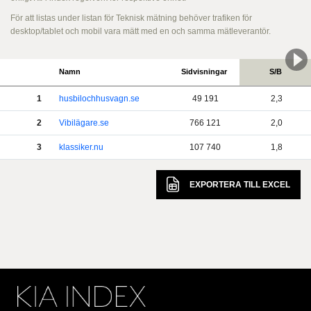
För att listas under listan för Teknisk mätning behöver trafiken för
desktop/tablet och mobil vara mätt med en och samma mätleverantör.
Namn
Sidvisningar
S/B
1
husbilochhusvagn.se
49 191
2,3
2
Vibilägare.se
766 121
2,0
3
klassiker.nu
107 740
1,8
EXPORTERA TILL
EXCEL