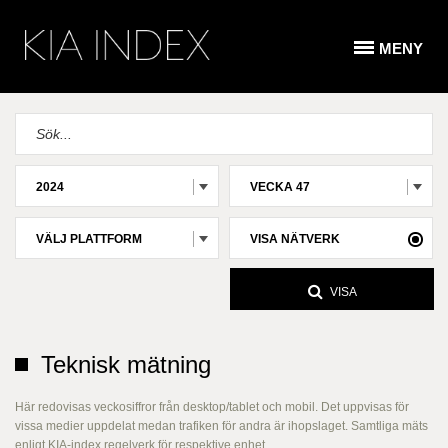
MENY
2024
VECKA 47
VÄLJ PLATTFORM
VISA NÄTVERK
VISA
Teknisk mätning
Här redovisas veckosiffror från desktop/tablet och mobil. Det uppvisas för
vissa medier uppdelat medan trafiken för andra är ihopslaget. Samtliga mäts
enligt KIA-index regelverk för respektive enhet.