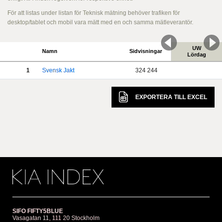
För att listas under listan för Teknisk mätning behöver trafiken för
desktop/tablet och mobil vara mätt med en och samma mätleverantör.
UW
Namn
Sidvisningar
Lördag
1
Svensk Jakt
324 244
EXPORTERA TILL
EXCEL
SIFO FIFTY5BLUE
Vasagatan 11, 111 20 Stockholm