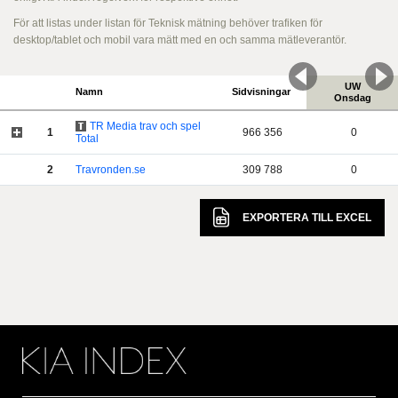
För att listas under listan för Teknisk mätning behöver trafiken för
desktop/tablet och mobil vara mätt med en och samma mätleverantör.
UW
Namn
Sidvisningar
Onsdag
TR Media trav och spel
1
966 356
0
Total
2
Travronden.se
309 788
0
EXPORTERA TILL
EXCEL