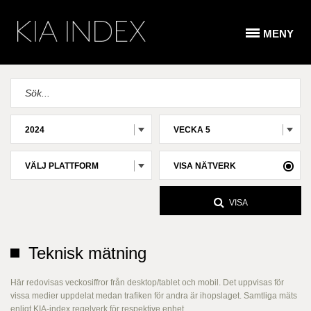
MENY
2024
VECKA 5
VÄLJ PLATTFORM
VISA NÄTVERK
VISA
Teknisk mätning
Här redovisas veckosiffror från desktop/tablet och mobil. Det uppvisas för
vissa medier uppdelat medan trafiken för andra är ihopslaget. Samtliga mäts
enligt KIA-index regelverk för respektive enhet.