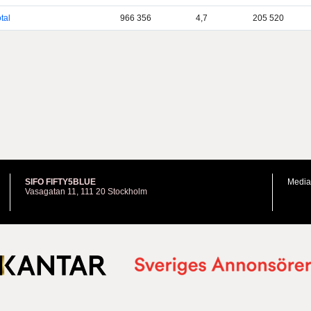
tal
966 356
4,7
205 520
SIFO FIFTY5BLUE
Media
Vasagatan 11, 111 20 Stockholm