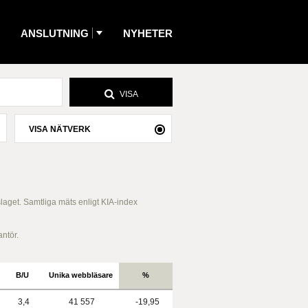
ANSLUTNING
NYHETER
VISA
VISA NÄTVERK
slaget. Samtliga mäts enligt KIA-index
antör.
B/U
Unika webbläsare
%
3,4
41 557
-19,95