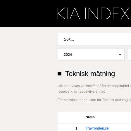
2024
Teknisk mätning
Här redovisas veckosiffror från desktop/tablet
regelverk för respektive enhet.
För att listas under listan för Teknisk mätnin
Namn
1
Travronden.se