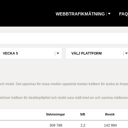
WEBBTRAFIKMÄTNING
FAQ
VECKA 5
VÄLJ PLATTFORM
 och mobil. Det uppvisas för vissa medier uppdelat medan trafiken för andra är ihop
g behöver trafiken för desktop/tablet och mobil vara mätt med en och samma mätlever
Sidvisningar
S/B
Besök
309 788
2,2
142 994