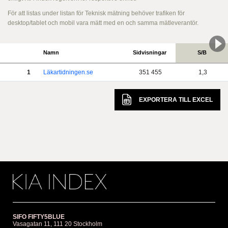
För att listas under listan för Teknisk mätning behöver trafiken för
desktop/tablet och mobil vara mätt med en och samma mätleverantör.
Namn
Sidvisningar
S/B
1
Läkartidningen.se
351 455
1,3
EXPORTERA TILL
EXCEL
SIFO FIFTY5BLUE
Vasagatan 11, 111 20 Stockholm