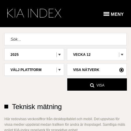
MENY
2025
VECKA 12
VÄLJ PLATTFORM
VISA NÄTVERK
VISA
Teknisk mätning
Här redovisas veckosiffror från desktop/tablet och mobil. Det uppvisas för
vissa medier uppdelat medan trafiken för andra är ihopslaget. Samtliga mäts
enligt KIA-index regelverk för respektive enhet.