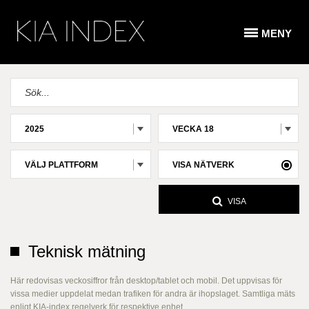
MENY
2025
VECKA 18
VÄLJ PLATTFORM
VISA NÄTVERK
VISA
Teknisk mätning
Här redovisas veckosiffror från desktop/tablet och mobil. Det uppvisas för
vissa medier uppdelat medan trafiken för andra är ihopslaget. Samtliga mäts
enligt KIA-index regelverk för respektive enhet.