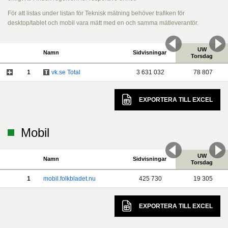
För att listas under listan för Teknisk mätning behöver trafiken för
desktop/tablet och mobil vara mätt med en och samma mätleverantör.
UW
Namn
Sidvisningar
Torsdag
1
vk.se Total
3 631 032
78 807
EXPORTERA TILL
EXCEL
Mobil
UW
Namn
Sidvisningar
Torsdag
1
mobil.folkbladet.nu
425 730
19 305
EXPORTERA TILL
EXCEL